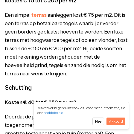
Kosten €
75 tot € 200 per m2
Een simpel
terras
aanleggen kost € 75 per m2. Dit is
een terras op betaalbare tegels waarbij er verder
geen borders geplaatst hoeven te worden. Een luxe
terras met hoogwaarde tegels of op een vlonder, kost
tussen de € 150 en € 200 per m2. Bij beide soorten
moet rekening worden gehouden met de
hoeveelheid grind, tegels en zand die nodig is om het
terras naar wens te krijgen.
Schutting
Kosten €
40 tot € 250 per m2
Makeover.nl gebruikt cookies. Voor meer informatie, zie
ons
cookiebeleid
.
Doordat de prijs van hout het afgelopen jaar sterk
Nee
Akkoord
toegenomen is, is de schutting misschien wel de
grootste kostenpost van je tuin (materiaal). Een