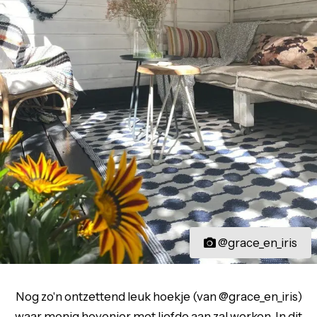
@grace_en_iris
Nog zo'n ontzettend leuk hoekje (van @grace_en_iris)
waar menig hovenier met liefde aan zal werken. In dit