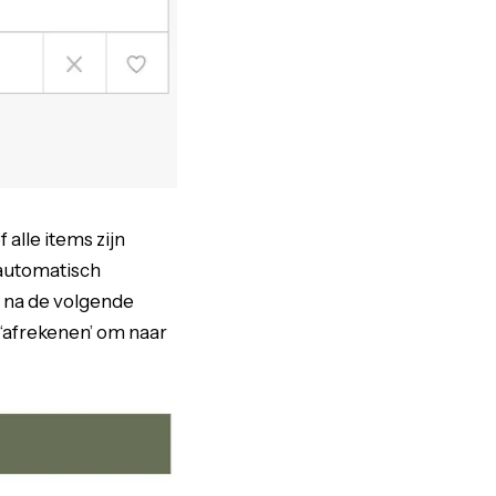
alle items zijn
 automatisch
r na de volgende
 ‘afrekenen’ om naar