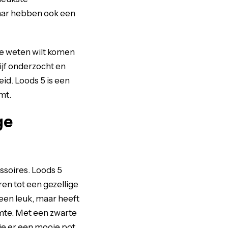
maar hebben ook een
te weten wilt komen
jf onderzocht en
id. Loods 5 is een
mt.
ge
ssoires. Loods 5
en tot een gezellige
leen leuk, maar heeft
rmte. Met een zwarte
 je er een mooie pot