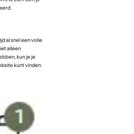
eerd.
d al snel een volle
iet alleen
hebben, kun je je
ebsite kunt vinden.