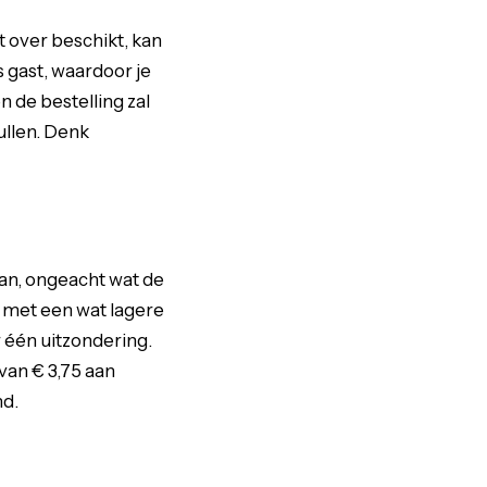
t over beschikt, kan
s gast, waardoor je
 de bestelling zal
ullen. Denk
aan, ongeacht wat de
n met een wat lagere
r één uitzondering.
van € 3,75 aan
nd.