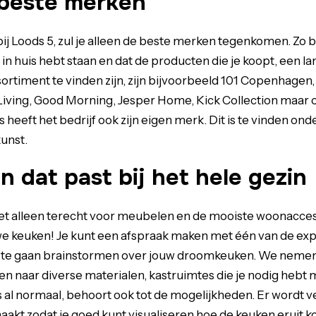
 beste merken
bij Loods 5, zul je alleen de beste merken tegenkomen. Zo b
it in huis hebt staan en dat de producten die je koopt, een l
sortiment te vinden zijn, zijn bijvoorbeeld 101 Copenhag
Living, Good Morning, Jesper Home, Kick Collection maar 
heeft het bedrijf ook zijn eigen merk. Dit is te vinden ond
unst.
 dat past bij het hele gezin
niet alleen terecht voor meubelen en de mooiste woonacce
e keuken! Je kunt een afspraak maken met één van de expe
e gaan brainstormen over jouw droomkeuken. We nemen 
en naar diverse materialen, kastruimtes die je nodig hebt
s al normaal, behoort ook tot de mogelijkheden. Er wordt 
akt zodat je goed kunt visualiseren hoe de keuken eruit ko