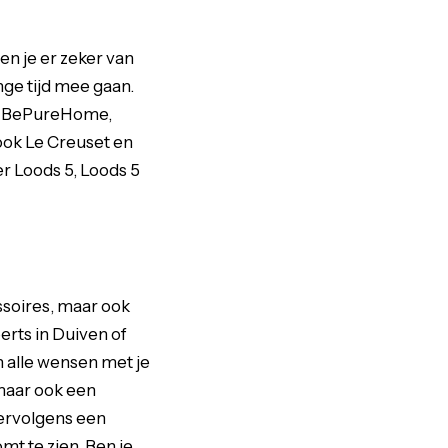
en je er zeker van
ange tijd mee gaan.
en, BePureHome,
ook Le Creuset en
er Loods 5, Loods 5
ssoires, maar ook
rts in Duiven of
alle wensen met je
 maar ook een
vervolgens een
mt te zien. Ben je