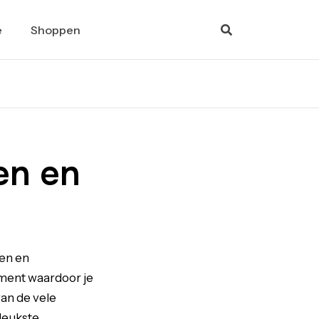
e
Shoppen
en en
len en
iment waardoor je
van de vele
 leukste