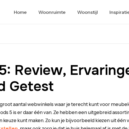
Home
Woonruimte
Woonstijl
Inspirati
5: Review, Ervaring
 Getest
en groot aantal webwinkels waar je terecht kunt voor meube
ds 5 is er daar één van. Ze hebben een uitgebreid assort
een keuze kunt maken. Zo kun je bijvoorbeeld kiezen uit één 
stellen
, maar ook zorg je dat je huis helemaal af is met de