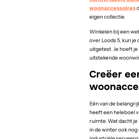
woonaccessoires
d
eigen collectie.
Winkelen bij een we
over Loods 5, kun j
uitgetest. Je hoeft 
uitstekende woonwin
Creëer een
woonacces
Eén van de belangrij
heeft een heleboel v
ruimte. Wat dacht je 
in de winter ook nog
industriële serveerpl