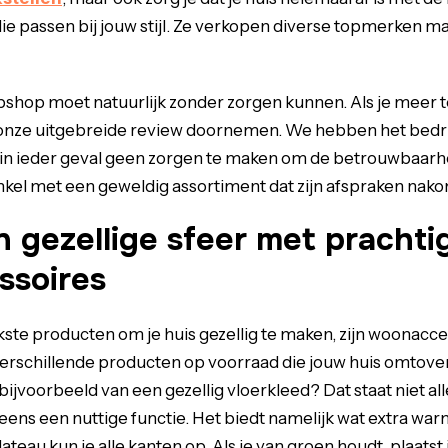
ie passen bij jouw stijl. Ze verkopen diverse topmerken 
bshop moet natuurlijk zonder zorgen kunnen. Als je meer 
e onze uitgebreide review doornemen. We hebben het bedri
je in ieder geval geen zorgen te maken om de betrouwbaarhe
kel met een geweldig assortiment dat zijn afspraken nako
 gezellige sfeer met prachti
soires
kste producten om je huis gezellig te maken, zijn woonacce
erschillende producten op voorraad die jouw huis omtover
bijvoorbeeld van een gezellig vloerkleed? Dat staat niet al
 eens een nuttige functie. Het biedt namelijk wat extra wa
ateau kun je alle kanten op. Als je van groen houdt, plaatst