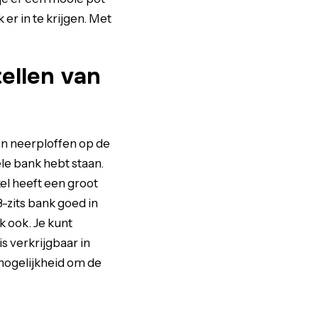
er in te krijgen. Met
ellen van
en neerploffen op de
le bank hebt staan.
kel heeft een groot
3-zits bank goed in
k ook. Je kunt
s verkrijgbaar in
 mogelijkheid om de